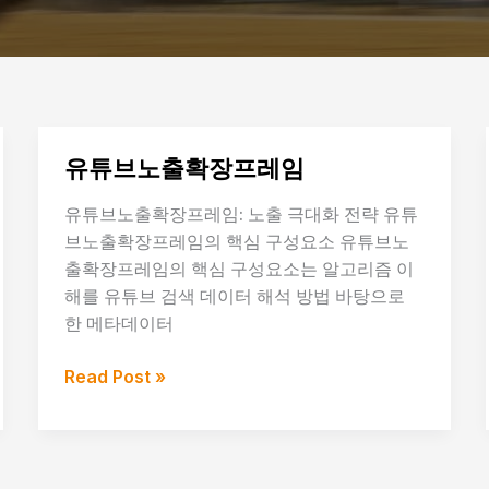
유튜브노출확장프레임
유튜브노출확장프레임: 노출 극대화 전략 유튜
브노출확장프레임의 핵심 구성요소 유튜브노
출확장프레임의 핵심 구성요소는 알고리즘 이
해를 유튜브 검색 데이터 해석 방법 바탕으로
한 메타데이터
유
Read Post »
튜
브
노
출