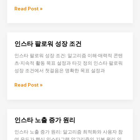
정
유
Read Post »
하
튜
기
브
조
회
인스타 팔로워 성장 조건
수
증
인스타 팔로워 성장 조건: 알고리즘 이해·매력적 콘텐
가
츠·지속적 활동 목표 설정과 타깃 정의 인스타 팔로워
모
성장 조건에서 첫걸음은 명확한 목표 설정과
델
인
Read Post »
스
타
팔
로
인스타 노출 증가 원리
워
성
인스타 노출 증가 원리: 알고리즘 최적화와 사용자 참
장
여 유도가 핵심 인스타그램 알고리즘의 기본 원리 인