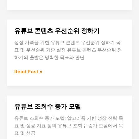
스
튜
선
브
택
자
방
막
유튜브 콘텐츠 우선순위 정하기
법
활
용
성장 가속을 위한 유튜브 콘텐츠 우선순위 정하기 목
효
표 및 우선순위 기준 설정 유튜브 콘텐츠 우선순위 정
과
하기의 출발은 명확한 목표와 판단
유
Read Post »
튜
브
콘
텐
유튜브 조회수 증가 모델
츠
우
유튜브 조회수 증가 모델: 알고리즘 기반 성장 전략 목
선
표 및 성공 지표 정의 유튜브 조회수 증가 모델에서 목
순
표 및 성공
위