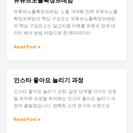
유튜브노출확장프레임
장
모
유튜브노출확장프레임: 노출 극대화 전략 유튜브노출
델
확장프레임의 핵심 구성요소 유튜브노출확장프레임
의 핵심 구성요소는 알고리즘 이해를 유튜브 검색 데
이터 해석 방법 바탕으로 한 메타데이터
유
Read Post »
튜
브
노
출
인스타 좋아요 늘리기 과정
확
장
인스타 좋아요 늘리기 과정: 실전 단계별 가이드 프로
프
필 최적화 프로필 최적화는 인스타 좋아요 늘리기 과
레
정의 출발점입니다. 명확한 소개 문구와 브랜드성
임
인
Read Post »
스