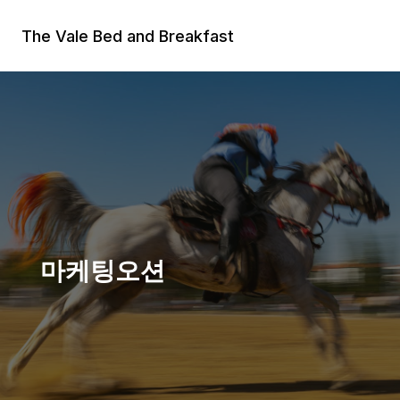
Skip
to
The Vale Bed and Breakfast
content
마케팅오션