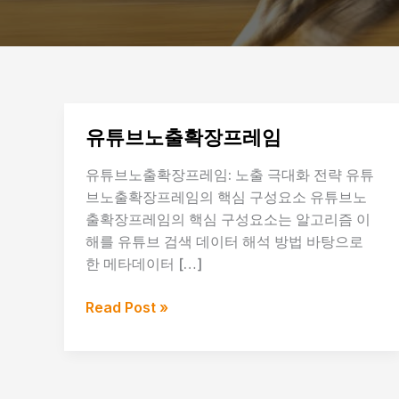
유튜브노출확장프레임
유튜브노출확장프레임: 노출 극대화 전략 유튜
브노출확장프레임의 핵심 구성요소 유튜브노
출확장프레임의 핵심 구성요소는 알고리즘 이
해를 유튜브 검색 데이터 해석 방법 바탕으로
한 메타데이터 […]
유
Read Post »
튜
브
노
출